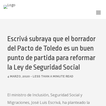
INICIO
Escrivá subraya que el borrador
SERVICIOS
PRODUCTOS
del Pacto de Toledo es un buen
BUCOPREVEN S
punto de partida para reformar
CERTIFICADO ESPAÑOL
la Ley de Seguridad Social
CERTIFICADO INGLÉS
INSTRUCCIONES INGLÉS
4 MARZO, 2020 - LESS THAN A MINUTE READ
INSTRUCCIONES ESPAÑOL
GALERÍA DE IMÁGENES
El ministro de Inclusión, Seguridad Social y
Migraciones, José Luis Escrivá, ha planteado la
PRESUPUESTO