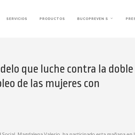
SERVICIOS
PRODUCTOS
BUCOPREVEN S
PRE
elo que luche contra la doble
pleo de las mujeres con
 Social, Magdalena Valerio, ha participado esta mañana en la