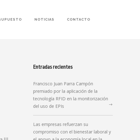
SUPUESTO
NOTICIAS
CONTACTO
Entradas recientes
Francisco Juan Parra Campón
premiado por la aplicación de la
tecnología RFID en la monitorización
del uso de EPIs
Las empresas refuerzan su
compromiso con el bienestar laboral y
 III
el apoyo a la economía local en la